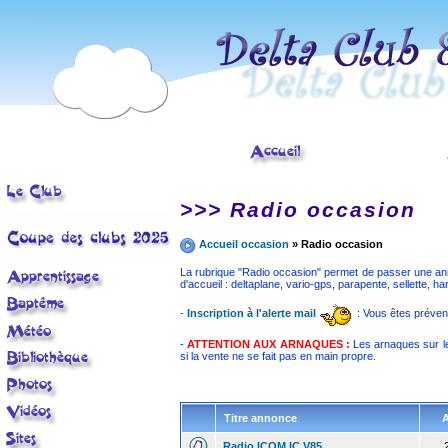
< tr>
>>> Radio occasion
Accueil occasion
» Radio occasion
La rubrique "Radio occasion" permet de passer une anno
d'accueil : deltaplane, vario-gps, parapente, sellette, ha
-
Inscription à l'alerte mail
: Vous êtes préve
-
ATTENTION AUX ARNAQUES :
Les arnaques sur le
si la vente ne se fait pas en main propre.
Titre annonce
Radio ICOM IC V85