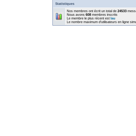
Statistiques
Nos membres ont écrit un total de
24533
mess
Nous avons
608
membres inscrits
Le membre le plus récent est
lau
Le nombre maximum d'utilisateurs en ligne sim