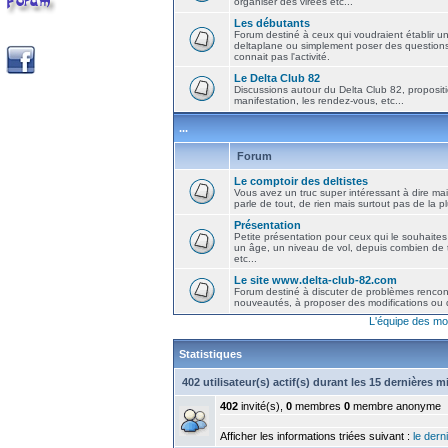
organiser des virées etc...
Les débutants
Forum destiné à ceux qui voudraient établir u
deltaplane ou simplement poser des question
connait pas l'activité.
Le Delta Club 82
Discussions autour du Delta Club 82, propositi
manifestation, les rendez-vous, etc...
...
Forum
Le comptoir des deltistes
Vous avez un truc super intéressant à dire mais
parle de tout, de rien mais surtout pas de la 
Présentation
Petite présentation pour ceux qui le souhaites
un âge, un niveau de vol, depuis combien de t
etc...
Le site www.delta-club-82.com
Forum destiné à discuter de problèmes rencont
nouveautés, à proposer des modifications ou d
L'équipe des mo
Statistiques
402 utilisateur(s) actif(s) durant les 15 dernières 
402
invité(s),
0
membres
0
membre anonyme
Afficher les informations triées suivant :
le derni