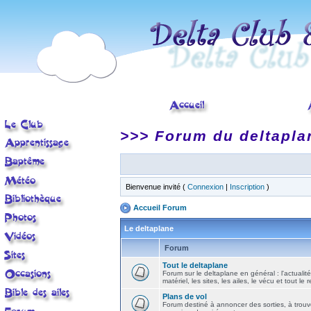
>>> Forum du deltapla
Bienvenue invité (
Connexion
|
Inscription
)
Accueil Forum
Le deltaplane
Forum
Tout le deltaplane
Forum sur le deltaplane en général : l'actualité
matériel, les sites, les ailes, le vécu et tout le r
Plans de vol
Forum destiné à annoncer des sorties, à trouv