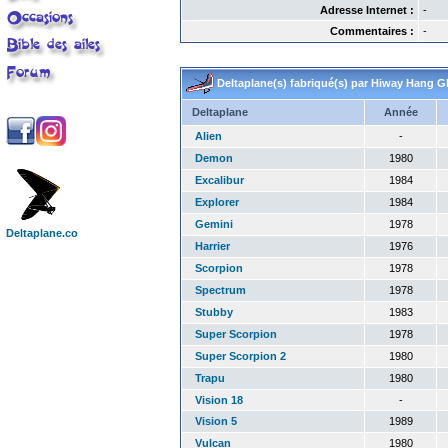
Adresse Internet :
-
Commentaires :
-
Deltaplane(s) fabriqué(s) par Hiway Hang Gl
Deltaplane
Année
Alien
-
Demon
1980
Excalibur
1984
Explorer
1984
Gemini
1978
Deltaplane.co
Harrier
1976
Scorpion
1978
Spectrum
1978
Stubby
1983
Super Scorpion
1978
Super Scorpion 2
1980
Trapu
1980
Vision 18
-
Vision 5
1989
Vulcan
1980