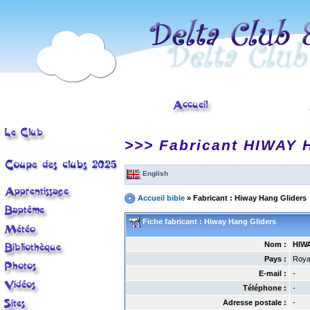
< tr>
>>> Fabricant HIWAY
English
Accueil bible
» Fabricant : Hiway Hang Gliders
Fiche fabricant : Hiway Hang Gliders
Nom :
HIW
Pays :
Roya
E-mail :
-
Téléphone :
-
Adresse postale :
-